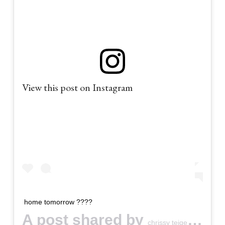
View this post on Instagram
home tomorrow ????
A post shared by
(@ch
chrissy teigen