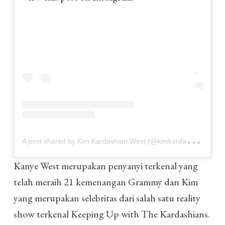
A
post shared by Kim Kardashian West (@kimkardashian)
o
Kanye West merupakan penyanyi terkenal yang
telah meraih 21 kemenangan Grammy dan Kim
yang merupakan selebritas dari salah satu reality
show terkenal Keeping Up with The Kardashians.