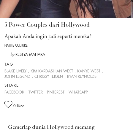
5 Power Couples dari Hollywood
Apakah Anda ingin jadi seperti mereka?
HAUTE CULTURE
by
RESTYA MAHARA
TAG
BLAKE LIVELY
,
KIM KARDASHIAN-WEST
,
KANYE WEST
,
JOHN LEGEND
,
CHRISSY TEIGEN
,
RYAN REYNOLDS
SHARE
FACEBOOK
TWITTER
PINTEREST
WHATSAPP
0
liked
Gemerlap dunia Hollywood memang