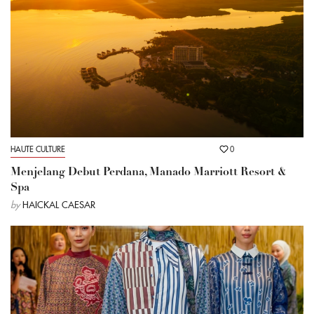
HAUTE CULTURE
0
Menjelang Debut Perdana, Manado Marriott Resort &
Spa
by
HAICKAL CAESAR