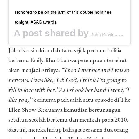
Honored to be on the arm of this double nominee
tonight! #SAGawards
A post shared by
(@j
John Krasinski
John Krasinski sudah tahu sejak pertama kali ia
bertemu Emily Blunt bahwa perempuan tersebut
akan menjadi istrinya.
"Then I met her and I was so
nervous. I was like, ‘Oh God, I think I’m going to
fall in love with her.’ As I shook her hand I went, ‘I
like you,’"
ceritanya pada salah satu episode di The
Ellen Show. Keduanya kemudian bertunangan
setahun setelah bertemu dan menikah pada 2010.
Saat ini, mereka hidup bahagia bersama dua orang