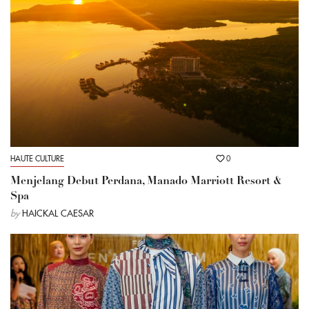
HAUTE CULTURE
0
Menjelang Debut Perdana, Manado Marriott Resort &
Spa
by
HAICKAL CAESAR