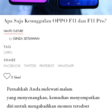
Apa Saja Keunggulan OPPO F11 dan F11 Pro?
HAUTE CULTURE
by
GINZA SETIAWAN
TAG
OPPO
SHARE
FACEBOOK
TWITTER
PINTEREST
WHATSAPP
0
liked
Pernahkah Anda melewati malam
yang menyenangkan, kemudian menyempatkan
diri untuk mengabadikan momen tersebut