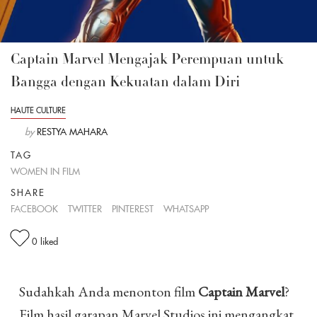
Captain Marvel Mengajak Perempuan untuk
Bangga dengan Kekuatan dalam Diri
HAUTE CULTURE
by
RESTYA MAHARA
TAG
WOMEN IN FILM
SHARE
FACEBOOK
TWITTER
PINTEREST
WHATSAPP
0
liked
Sudahkah Anda menonton film
Captain Marvel
?
Film hasil garapan Marvel Studios ini mengangkat