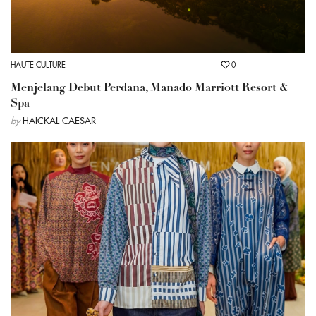
HAUTE CULTURE
0
Menjelang Debut Perdana, Manado Marriott Resort &
Spa
by
HAICKAL CAESAR