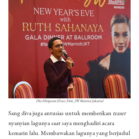
Dio Hitipeuw (Foto: Dok. JW Marriot Jakarta)
Sang diva juga antusias untuk memberikan
teaser
nyanyian lagunya saat saya menghadiri acara
kemarin lalu. Membawakan lagunya yang berjudul