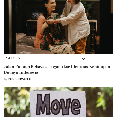
BARE EXPOSE
0
Jalan Pulang: Kebaya sebagai Akar Identitas Kehidupan
Budaya Indonesia
by
NINA ARMANI