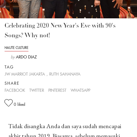
Celebrating 2020 New Year's Eve with 90's
Songs? Why not!
HAUTE CULTURE
by
ARDO DIAZ
TAG
JW MARRIOT JAKARTA
,
RUTH SAHANAYA
SHARE
FACEBOOK
TWITTER
PINTEREST
WHATSAPP
0
liked
Tidak disangka Anda dan saya sudah mencapai
akhir tahun 2019. Biasanya, sebelum memasuki