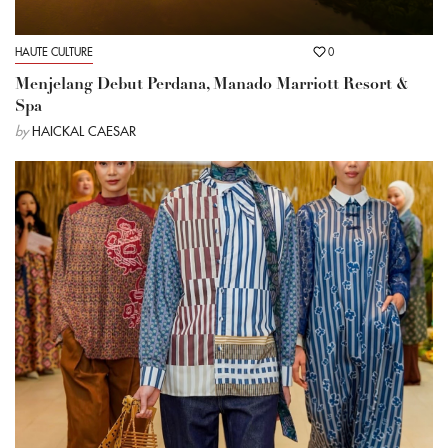
HAUTE CULTURE
0
Menjelang Debut Perdana, Manado Marriott Resort &
Spa
by
HAICKAL CAESAR