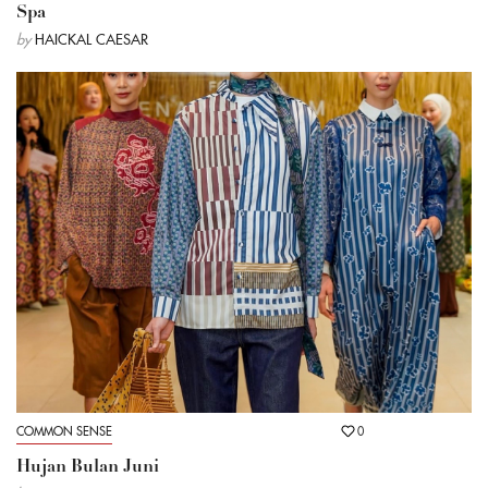
Spa
by
HAICKAL CAESAR
COMMON SENSE
0
Hujan Bulan Juni