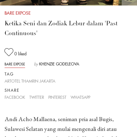
BARE EXPOSE
Ketika Seni dan Zodiak Lebur dalam 'Past
Continuous'
0
liked
by
KHENZIE GODELEOVA
BARE EXPOSE
TAG
ARTOTEL THAMRIN JAKARTA
SHARE
FACEBOOK
TWITTER
PINTEREST
WHATSAPP
Andi Acho Mallaena, seniman pria asal Bugis,
Sulawesi Selatan yang mulai mengenali diri atau