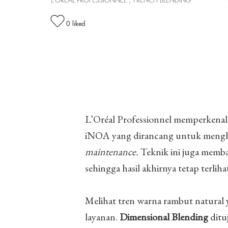
L’ORÉAL PROFESSIONNEL
,
FRENCH BLENDING™
0
liked
L’Oréal Professionnel memperkena
iNOA yang dirancang untuk menghas
maintenance.
Teknik ini juga memba
sehingga hasil akhirnya tetap terli
Melihat tren warna rambut natural 
layanan.
Dimensional Blending
ditu