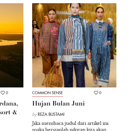
0
COMMON SENSE
0
rdana,
Hujan Bulan Juni
sort &
by
REZA BUSTAMI
Jika membaca judul dari artikel ini
maka bersiaplah pikiran kita akan