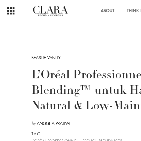
ABOUT
THINK 
BEASTIE VANITY
L’Oréal Professionn
Blending™ untuk H
Natural & Low-Main
by
ANGGITA PRATIWI
TAG