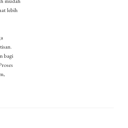
bih mudah
at lebih
ga
isan.
n bagi
Proses
am,