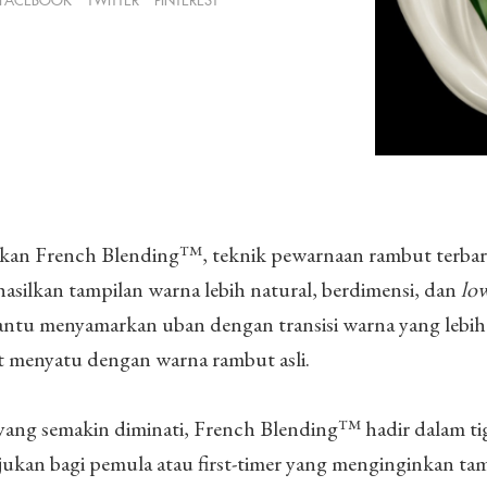
FACEBOOK
TWITTER
PINTEREST
lkan French Blending™, teknik pewarnaan rambut terba
ilkan tampilan warna lebih natural, berdimensi, dan
lo
ntu menyamarkan uban dengan transisi warna yang lebih
hat menyatu dengan warna rambut asli.
yang semakin diminati, French Blending™ hadir dalam tig
jukan bagi pemula atau first-timer yang menginginkan ta