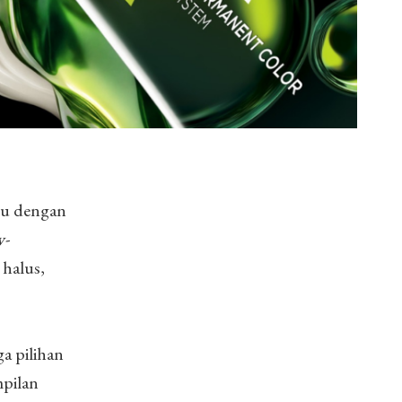
ru dengan
w-
 halus,
a pilihan
mpilan