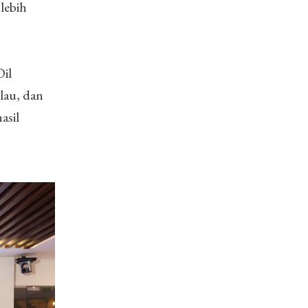
lebih
il
lau, dan
asil