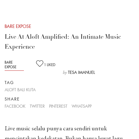
BARE EXPOSE
Live At Aloft Amplified: An Intimate Music
Experience
BARE
1
LIKED
EXPOSE
by
TESA IMANUEL
TAG
ALOFT BALI KUTA
SHARE
FACEBOOK
TWITTER
PINTEREST
WHATSAPP
Live music selalu punya cara sendiri untuk
menciptakan kedekatan. Bukan hanya lewat lagu