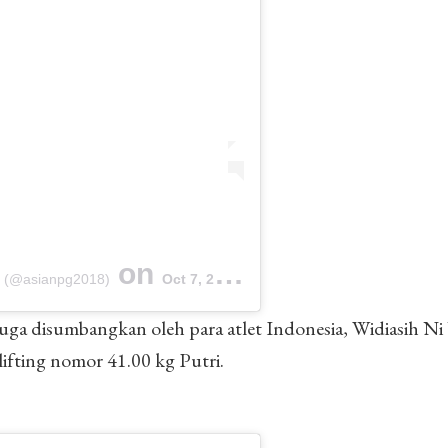
on
8 (@asianpg2018)
Oct 7, 2018 at 8:16am PDT
uga disumbangkan oleh para atlet Indonesia, Widiasih N
ifting nomor 41.00 kg Putri.