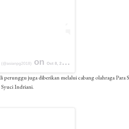
on
8 (@asianpg2018)
Oct 8, 2018 at 12:28am PDT
ali perunggu juga diberikan melalui cabang olahraga Par
Syuci Indriani.