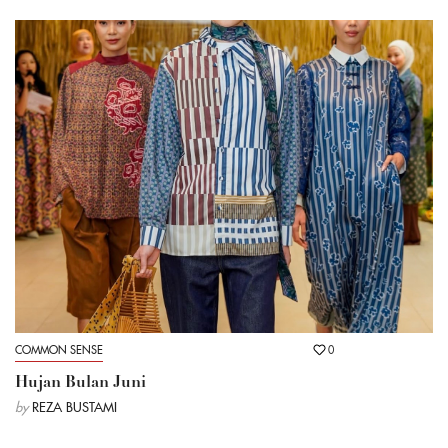
COMMON SENSE
0
Hujan Bulan Juni
by
REZA BUSTAMI