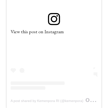
View this post on Instagram
on
A post shared by Kemenpora RI (@kemenpora)
Oct 9, 