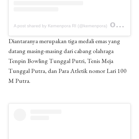
on
A post shared by Kemenpora RI (@kemenpora)
Oct 9,
Diantaranya merupakan tiga medali emas yang
datang masing-masing dari cabang olahraga
Tenpin Bowling Tunggal Putri, Tenis Meja
Tunggal Putra, dan Para Atletik nomor Lari 100
M Putra.