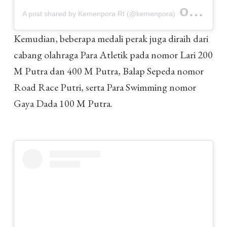
on
A post shared by Kemenpora RI (@kemenpora)
Oct 9, 
Kemudian, beberapa medali perak juga diraih dari
cabang olahraga Para Atletik pada nomor Lari 200
M Putra dan 400 M Putra, Balap Sepeda nomor
Road Race Putri, serta Para Swimming nomor
Gaya Dada 100 M Putra.