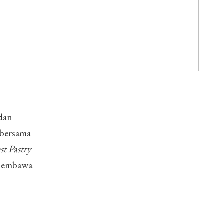
 dan
 bersama
st Pastry
 membawa