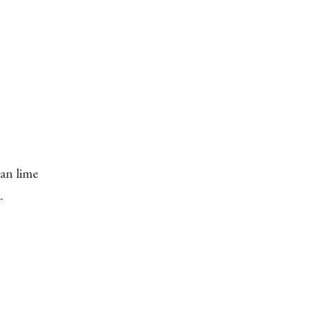
an lime
.