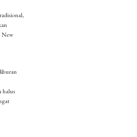
adisional,
kan
as New
liburan
m halus
ngat