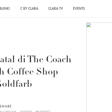
BLINK!
C BY CLARA
CLARA TV
EVENTS
atal di The Coach
h Coffee Shop
oldfarb
SHARE