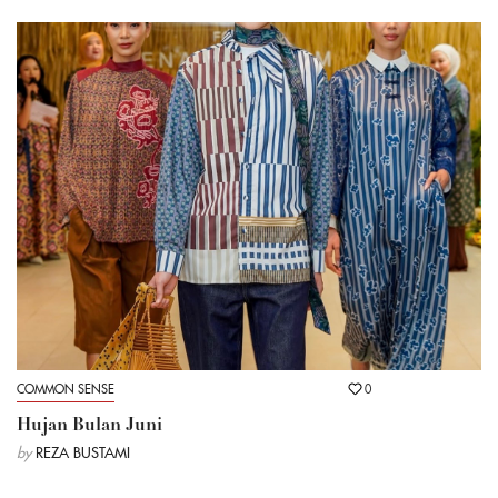
COMMON SENSE
0
Hujan Bulan Juni
by
REZA BUSTAMI