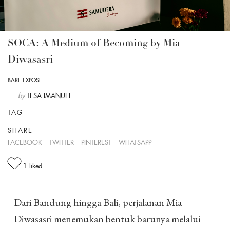
SOCA: A Medium of Becoming by Mia
Diwasasri
BARE EXPOSE
by
TESA IMANUEL
TAG
SHARE
FACEBOOK
TWITTER
PINTEREST
WHATSAPP
1
liked
Dari Bandung hingga Bali, perjalanan Mia
Diwasasri menemukan bentuk barunya melalui