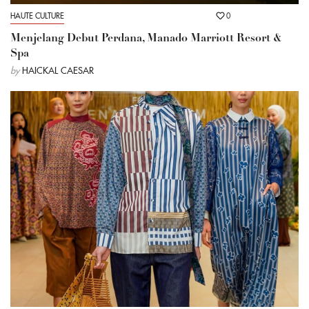
HAUTE CULTURE
0
Menjelang Debut Perdana, Manado Marriott Resort &
Spa
by
HAICKAL CAESAR