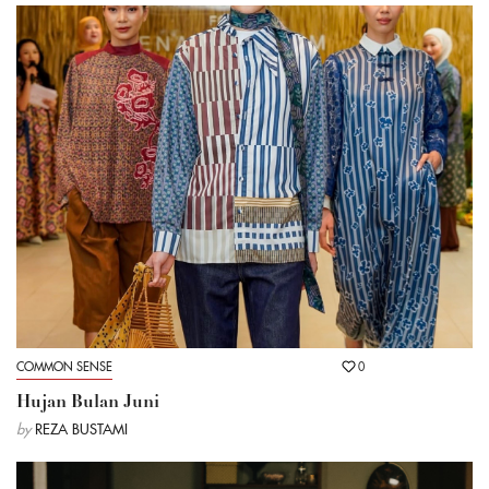
COMMON SENSE
0
Hujan Bulan Juni
by
REZA BUSTAMI