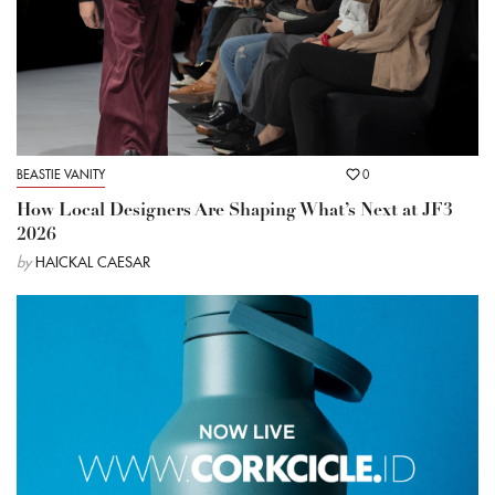
BEASTIE VANITY
0
How Local Designers Are Shaping What’s Next at JF3
2026
by
HAICKAL CAESAR