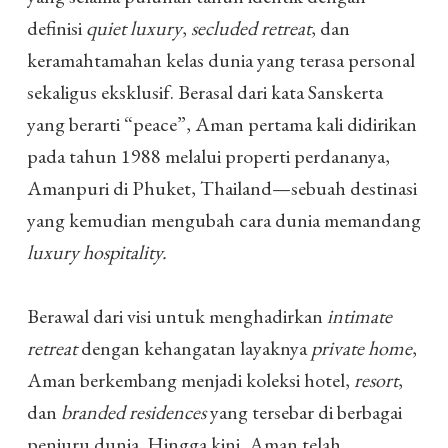
definisi
quiet luxury
,
secluded retreat
, dan
keramahtamahan kelas dunia yang terasa personal
sekaligus eksklusif. Berasal dari kata Sanskerta
yang berarti “peace”, Aman pertama kali didirikan
pada tahun 1988 melalui properti perdananya,
Amanpuri di Phuket, Thailand—sebuah destinasi
yang kemudian mengubah cara dunia memandang
luxury hospitality.
Berawal dari visi untuk menghadirkan
intimate
retreat
dengan kehangatan layaknya
private home
,
Aman berkembang menjadi koleksi hotel,
resort
,
dan
branded residences
yang tersebar di berbagai
penjuru dunia. Hingga kini, Aman telah