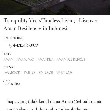
Tranquility Meets Timeless Living : Discover
Aman Residences in Indonesia
HAUTE CULTURE
by
HAICKAL CAESAR
TAG
AMAN
,
AMANJIWO
,
AMANKILA
,
AMAN RESIDENCES
SHARE
FACEBOOK
TWITTER
PINTEREST
WHATSAPP
0
liked
Siapa yang tidak kenal nama Aman? Sebuah nama
yang selama puluhan tahun identik dengan