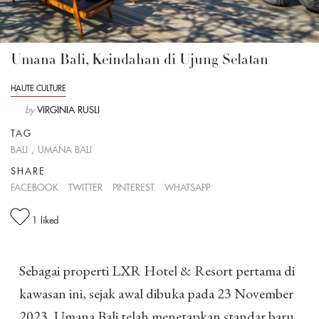
Umana Bali, Keindahan di Ujung Selatan
HAUTE CULTURE
by
VIRGINIA RUSLI
TAG
BALI
,
UMANA BALI
SHARE
FACEBOOK
TWITTER
PINTEREST
WHATSAPP
1
liked
Sebagai properti LXR Hotel & Resort pertama di
kawasan ini, sejak awal dibuka pada 23 November
2023, Umana Bali telah menetapkan standar baru