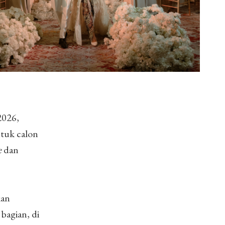
2026,
tuk calon
e
dan
kan
 bagian, di