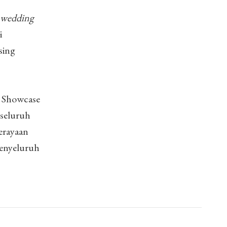
 wedding
i
sing
a Showcase
 seluruh
erayaan
menyeluruh