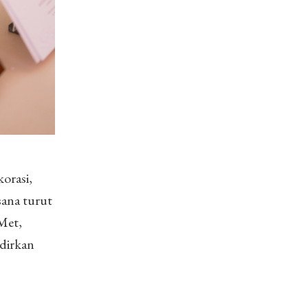
korasi,
sana turut
Met,
adirkan