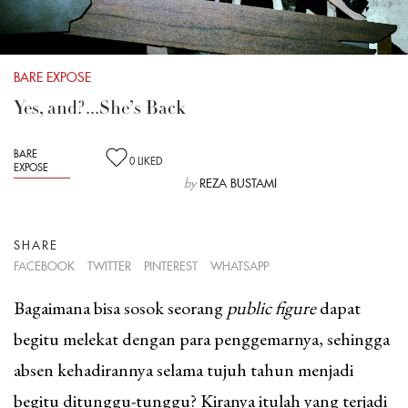
BARE EXPOSE
Yes, and?...She’s Back
BARE
0
LIKED
EXPOSE
by
REZA BUSTAMI
SHARE
FACEBOOK
TWITTER
PINTEREST
WHATSAPP
Bagaimana bisa sosok seorang
public figure
dapat
begitu melekat dengan para penggemarnya, sehingga
absen kehadirannya selama tujuh tahun menjadi
begitu ditunggu-tunggu? Kiranya itulah yang terjadi