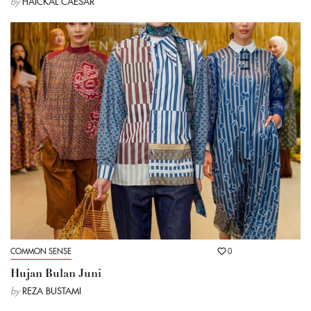
by
HAICKAL CAESAR
COMMON SENSE
0
Hujan Bulan Juni
by
REZA BUSTAMI