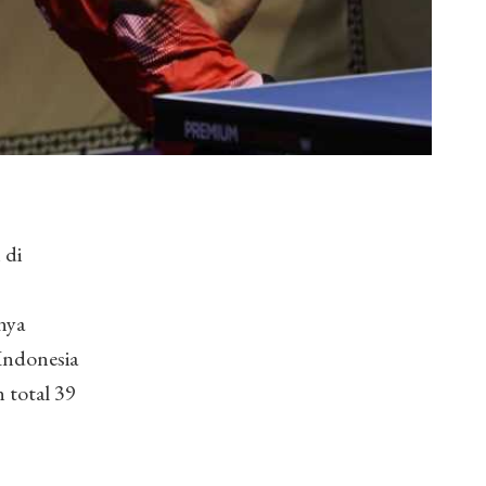
 di
nya
Indonesia
 total 39