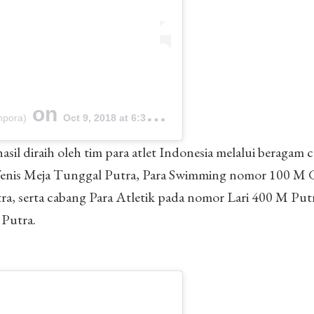
on
npora)
Oct 9, 2018 at 6:31am PDT
sil diraih oleh tim para atlet Indonesia melalui beragam 
 Tenis Meja Tunggal Putra, Para Swimming nomor 100 M
a, serta cabang Para Atletik pada nomor Lari 400 M Putr
 Putra.