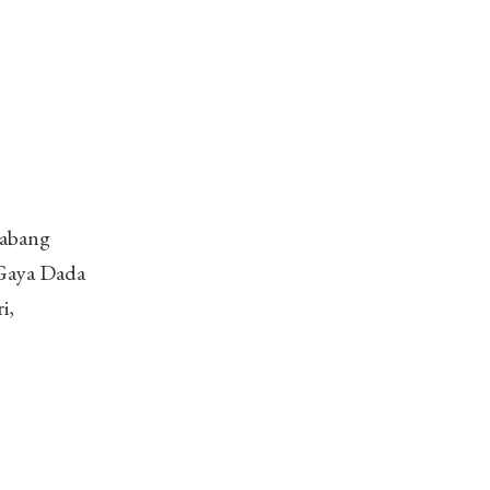
cabang
 Gaya Dada
i,