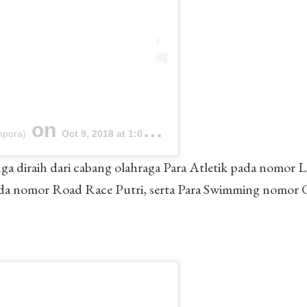
on
npora)
Oct 9, 2018 at 1:02am PDT
ga diraih dari cabang olahraga Para Atletik pada nomor 
eda nomor Road Race Putri, serta Para Swimming nomor