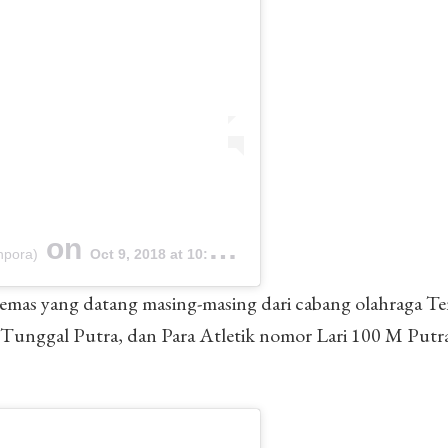
on
npora)
Oct 9, 2018 at 10:35am PDT
 emas yang datang masing-masing dari cabang olahraga T
 Tunggal Putra, dan Para Atletik nomor Lari 100 M Putra