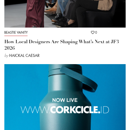
BEASTIE VANITY
0
How Local Designers Are Shaping What’s Next at JF3
2026
by
HAICKAL CAESAR