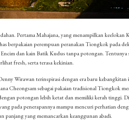
indahan. Pertama Mahajana, yang menampilkan keelokan 
 khas berpakaian perempuan peranakan Tiongkok pada de
a Encim dan kain Batik Kudus tanpa potongan. Tentunya
ihat fresh, serta terasa kekinian.
nny Wirawan terinspirasi dengan era baru kebangkitan i
ana Cheongsam sebagai pakaian tradisional Tiongkok me
engan potongan lebih ketat dan memiliki kerah tinggi. Di
yang pada penerapannya mampu mencuri perhatian den
un panjang yang memancarkan keanggunan abadi.