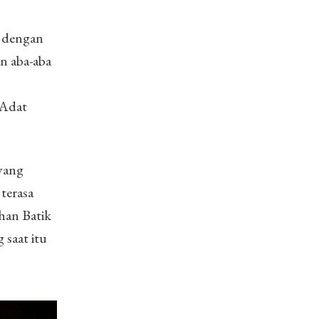
h dengan
n aba-aba
 Adat
yang
 terasa
an Batik
 saat itu