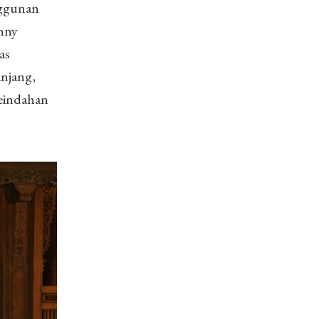
nggunan
enny
as
anjang,
keindahan