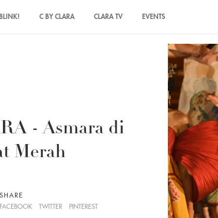
BLINK!
C BY CLARA
CLARA TV
EVENTS
 - Asmara di
at Merah
SHARE
FACEBOOK
TWITTER
PINTEREST