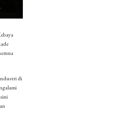
Kebaya
kade
 semua
ndustri di
ngalami
sini
gan