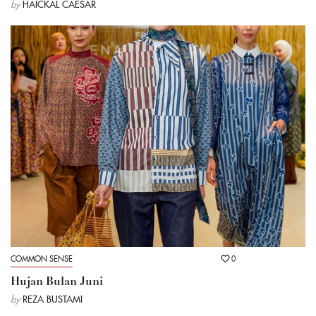
by
HAICKAL CAESAR
COMMON SENSE
0
Hujan Bulan Juni
by
REZA BUSTAMI