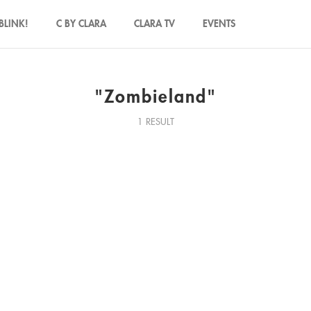
BLINK!
C BY CLARA
CLARA TV
EVENTS
"Zombieland"
1 RESULT