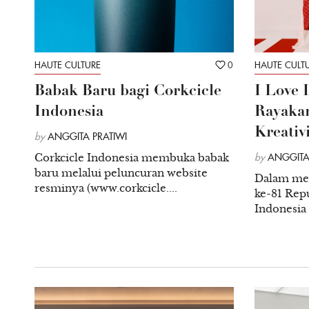
HAUTE CULTURE
0
HAUTE CULT
Babak Baru bagi Corkcicle
I Love 
Indonesia
Rayakan
Kreativ
by
ANGGITA PRATIWI
Corkcicle Indonesia membuka babak
by
ANGGITA
baru melalui peluncuran website
Dalam me
resminya (www.corkcicle....
ke-81 Repu
Indonesia