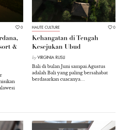
0
HAUTE CULTURE
0
rdana,
Kehangatan di Tengah
sort &
Kesejukan Ubud
by
VIRGINIA RUSLI
Bali di bulan Juni sampai Agustus
adalah Bali yang paling bersahabat
r
berdasarkan cuacanya....
nisikan
ulawesi