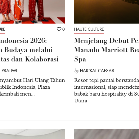
URE
0
HAUTE CULTURE
Indonesia 2026:
Menjelang Debut Pe
 Budaya melalui
Manado Marriott Re
itas dan Kolaborasi
Spa
 PRATIWI
by
HAICKAL CAESAR
nyambut Hari Ulang Tahun
Resor tepi pantai berstanda
blik Indonesia, Plaza
internasional, siap mendefi
 kembali men...
babak baru hospitality di S
Utara