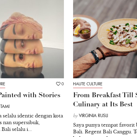
URE
0
HAUTE CULTURE
Painted with Stories
From Breakfast Till 
Culinary at Its Best
STAMI
ta selalu identic dengan kota
by
VIRGINIA RUSLI
s nan supersibuk,
Saya punya tempat favorit 
ali selalu i...
Bali. Regent Bali Canggu. 