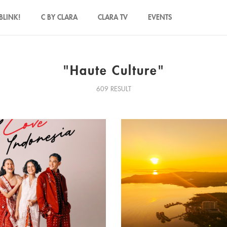
BLINK!
C BY CLARA
CLARA TV
EVENTS
"Haute Culture"
609 RESULT