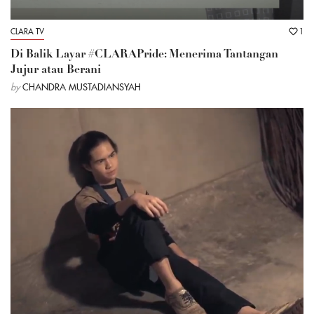
CLARA TV
1
Di Balik Layar #CLARAPride: Menerima Tantangan
Jujur atau Berani
by
CHANDRA MUSTADIANSYAH